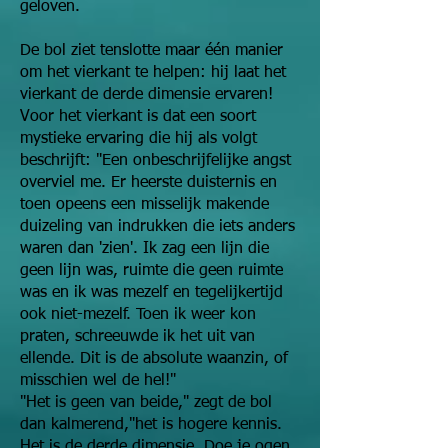
geloven.
De bol ziet tenslotte maar één manier
om het vierkant te helpen: hij laat het
vierkant de derde dimensie ervaren!
Voor het vierkant is dat een soort
mystieke ervaring die hij als volgt
beschrijft: "Een onbeschrijfelijke angst
overviel me. Er heerste duisternis en
toen opeens een misselijk makende
duizeling van indrukken die iets anders
waren dan 'zien'. Ik zag een lijn die
geen lijn was, ruimte die geen ruimte
was en ik was mezelf en tegelijkertijd
ook niet-mezelf. Toen ik weer kon
praten, schreeuwde ik het uit van
ellende. Dit is de absolute waanzin, of
misschien wel de hel!"
"Het is geen van beide," zegt de bol
dan kalmerend,"het is hogere kennis.
Het is de derde dimensie. Doe je ogen