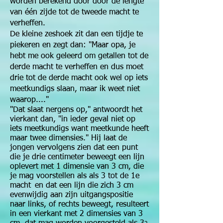
worden berekend door door de lengte
van één zijde tot de tweede macht te
verheffen.
De kleine zeshoek zit dan een tijdje te
piekeren en zegt dan: "Maar opa, je
hebt me ook geleerd om getallen tot de
derde macht te verheffen en dus moet
drie tot de derde macht ook wel op iets
meetkundigs slaan, maar ik weet niet
waarop...."
"Dat slaat nergens op," antwoordt het
vierkant dan, "in ieder geval niet op
iets meetkundigs want meetkunde heeft
maar twee dimensies." Hij laat de
jongen vervolgens zien dat een punt
die je drie centimeter beweegt een lijn
oplevert met 1 dimensie van 3 cm, die
je mag voorstellen als als 3 tot de 1e
macht
en dat een lijn die zich 3 cm
evenwijdig aan zijn uitgangspositie
naar links, of rechts beweegt, resulteert
in een vierkant met 2 dimensies van 3