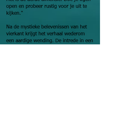
open en probeer rustig voor je uit te
kijken."
Na de mystieke belevenissen van het
vierkant krijgt het verhaal wederom
een aardige wending. De intrede in een
totaal nieuwe werkelijkheid is voor het
vierkant zo'n overweldigende en
meeslepende ervaring dat hij popelt om
de geheimen van werelden met nog
hogere dimensies te leren kennen. De
bol wil echter niets weten van zijn
'kletspraat' over een vierde, vijfde, of
zelfs zesde dimensie. "Zulke werelden
bestaan niet," zegt de bol dan, "dat is
een volkomen absurd idee!". Omdat het
vierkant echter steeds op dit punt blijft
terugkomen, wordt hij tenslotte door
de bol teruggesmeten in de
benauwende afmetingen van Platland.