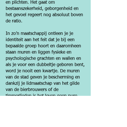
en plichten. Het gaat om
bestaanszeker­heid, geborgenheid en
het gevoel regeert nog absoluut boven
de ratio.
In zo’n maat­schappij ontleen je je
identiteit aan het feit dat je bij een
bepaalde groep hoort en daaromheen
staan muren en liggen fysieke en
psychologi­sche grachten en wallen en
als je voor een dubbeltje geboren bent,
word je nooit een kwartje. De muren
van de stad geven je bescherming en
dankzij je lidmaatschap van het gilde
van de bierbrouwers of de
timmerlieden is het leven geen pure
jungle meer. Macht is nog wel het recht
van de sterkste, maar samen kun je
ook sterk zijn. Eendracht maakt macht,
als je je maar aanpast aan de groep.