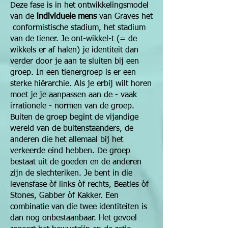
Deze fase is in het ontwikkelingsmodel
van de
individuele mens
van Graves het
conformistische stadium, het stadium
van de tiener. Je ont-wikkel-t (= de
wikkels er af halen) je identiteit dan
verder door je aan te sluiten bij een
groep. In een tiener­groep is er een
sterke hiërarchie. Als je erbij wilt horen
moet je je aanpas­sen aan de - vaak
irrationele - normen van de groep.
Buiten de groep begint de vijandige
wereld van de buitenstaanders, de
anderen die het allemaal bij het
verkeerde eind hebben. De groep
bestaat uit de goeden en de anderen
zijn de slechteriken. Je bent in die
levensfase òf links òf rechts, Beatles òf
Stones, Gabber òf Kakker. Een
combinatie van die twee identiteiten is
dan nog onbestaanbaar. Het gevoel